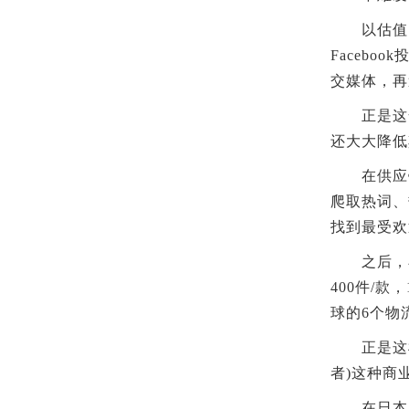
以估值10
Faceb
交媒体，再
正是这全渠
还大大降低
在供应链上
爬取热词、
找到最受欢
之后，小单
400件/
球的6个物
正是这样加速
者)这种商
在日本、