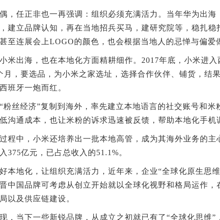
，任正非也一再强调：组织必须充满活力。当年华为出海，
，建立品牌认知，再在当地招兵买马，建研究院等，稳扎稳
甚至连展会上LOGO的颜色，也会根据当地人的忌惮与偏爱
出海，也在本地化方面精耕细作。2017年底，小米进入
个月，要选品，为小米之家选址，选择合作伙伴、铺货，结果
西班牙一炮而红。
粉丝经济”复制到海外，率先建立本地语言的社交账号和米
低沟通成本，也让米粉的诉求迅速被反馈，帮助本地化手机
中，小米还培养出一批本地高管，成为其海外业务的主心骨
入375亿元，已占总收入的51.1%。
本地化，让组织充满活力，近年来，企业“全球化原生思维
晋中国品牌可考虑从创立开始就以全球化视野和格局运作，
局以及供应链建设。
，当下一些新锐品牌，从成立之初就已有了“全球化思维”