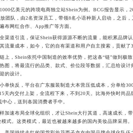
00亿美元的跨境电商独立站Shein为例。BCG报告显示，20
ook投放团队，由2名资深员工，带领8名小语种新人启动，之后，又
遍布网红合作、App推广等方面。
道引流，保证Shein获得源源不断的流量，能积累品牌
其流量成本，如今，它的自有渠道和用户自主搜索，贡献了3
，Shein依托中国制造的效率优势，把这条“链”做到极
热图，将最流行的品类、款式、价位段等数据，汇总给设计
迎的设计。
快反，平台在广东服装制造大本营压低成本，分单给3000多家
款，15天内交付上架，全流程下来，不到20天。比海外快时尚品牌
流中心，送到各国消费者手中。
布局全球化组织，才让Shein大行其道，高速成长，带红了DTC(
业模式。这类模式，最近也被越来越多的国内美妆品牌采用。
美国持续走红的国货彩妆花西子亦在中国品牌全球化队伍之