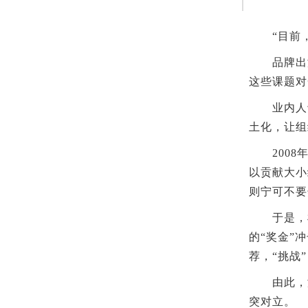
“目前，
品牌出海
这些课题对
业内人士
土化，让组
2008年
以贡献大小
则宁可不要
于是，杜
的“奖金”
荐，“挑战
由此，海
突对立。