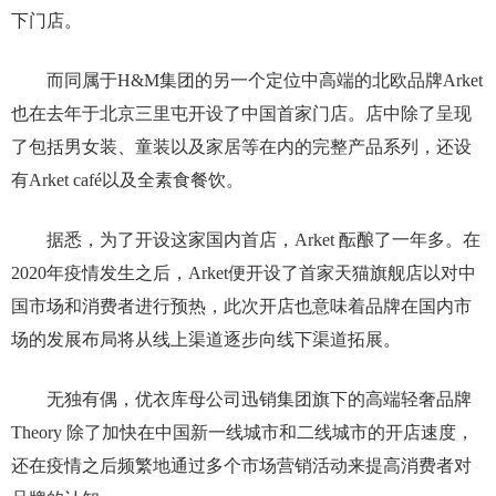
下门店。
而同属于H&M集团的另一个定位中高端的北欧品牌Arket
也在去年于北京三里屯开设了中国首家门店。店中除了呈现
了包括男女装、童装以及家居等在内的完整产品系列，还设
有Arket café以及全素食餐饮。
据悉，为了开设这家国内首店，Arket 酝酿了一年多。在
2020年疫情发生之后，Arket便开设了首家天猫旗舰店以对中
国市场和消费者进行预热，此次开店也意味着品牌在国内市
场的发展布局将从线上渠道逐步向线下渠道拓展。
无独有偶，优衣库母公司迅销集团旗下的高端轻奢品牌
Theory 除了加快在中国新一线城市和二线城市的开店速度，
还在疫情之后频繁地通过多个市场营销活动来提高消费者对