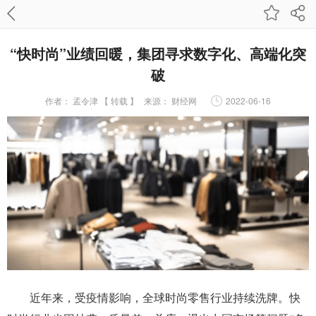
“快时尚”业绩回暖，集团寻求数字化、高端化突
破
作者：
孟令津 【 转载 】
来源：
财经网
2022-06-16
近年来，受疫情影响，全球时尚零售行业持续洗牌。快