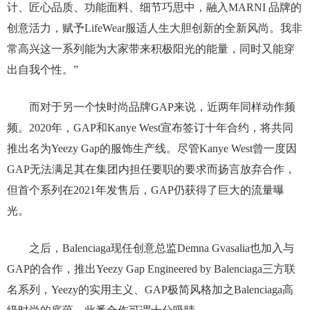
计、匠心品质、功能面料、细节巧思中，融入MARNI 品牌的
创意活力，赋予LifeWear服适人生大胆创新的全新风尚。我非
常高兴这一系列能为大家带来积极阳光的能量，同时又能穿
出自我个性。”
而对于另一个快时尚品牌GAP来说，近两年同样动作频
频。2020年，
GAP
和Kanye West宣布签订十年合约，将共同
推出名为Yeezy Gap的服饰生产线。尽管Kanye West曾一度因
GAP
无法满足其在集团内担任要职的要求而扬言放弃合作，
但首个系列在2021年发售后，
GAP
仍获得了巨大的流量曝
光。
之后，Balenciaga现任创意总监Demna Gvasalia也加入与
GAP
的合作，推出Yeezy Gap Engineered by Balenciaga三方联
名系列，Yeezy的实用主义、GAP极简风格加之Balenciaga高