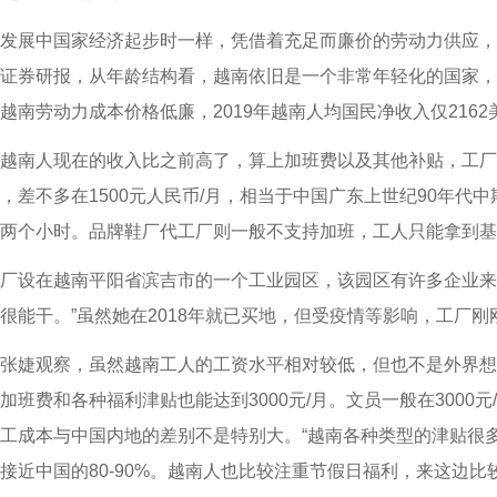
展中国家经济起步时一样，凭借着充足而廉价的劳动力供应，
证券研报，从年龄结构看，越南依旧是一个非常年轻化的国家，适
。越南劳动力成本价格低廉，2019年越南人均国民净收入仅2162
人现在的收入比之前高了，算上加班费以及其他补贴，工厂流水
，差不多在1500元人民币/月，相当于中国广东上世纪90年代
两个小时。品牌鞋厂代工厂则一般不支持加班，工人只能拿到基
设在越南平阳省滨吉市的一个工业园区，该园区有许多企业来自
很能干。”虽然她在2018年就已买地，但受疫情等影响，工厂
观察，虽然越南工人的工资水平相对较低，但也不是外界想象的
班费和各种福利津贴也能达到3000元/月。文员一般在3000元/月
工成本与中国内地的差别不是特别大。“越南各种类型的津贴很
接近中国的80-90%。越南人也比较注重节假日福利，来这边