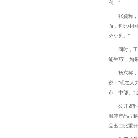
利。”
张婕称，比
面，也比中国
分少见。”
同时，工人
能生巧’，如
杨东称，受
说：“现在人
市，中部、北
公开资料显示
服装产品占越
品出口比重开