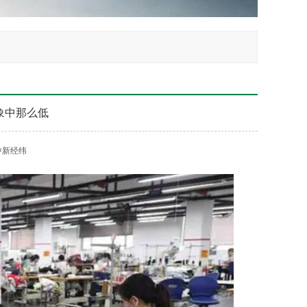
象中那么低
中新经纬