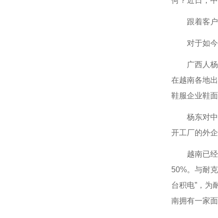
何？近日，中
跟着客户
对于如今的中
广西人杨东(
在越南各地出
鞋服企业鞋面
杨东对中新
开工厂的外企
越南已经是耐
50%。与耐
台积电”，为
南拥有一家面