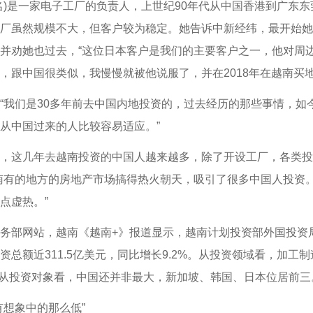
是一家电子工厂的负责人，上世纪90年代从中国香港到广东东
厂虽然规模不大，但客户较为稳定。她告诉中新经纬，最开始她比
并劝她也过去，“这位日本客户是我们的主要客户之一，他对周
，跟中国很类似，我慢慢就被他说服了，并在2018年在越南买地
我们是30多年前去中国内地投资的，过去经历的那些事情，如
从中国过来的人比较容易适应。”
这几年去越南投资的中国人越来越多，除了开设工厂，各类投
南有的地方的房地产市场搞得热火朝天，吸引了很多中国人投资
点虚热。”
网站，越南《越南+》报道显示，越南计划投资部外国投资局公布
资总额近311.5亿美元，同比增长9.2%。从投资领域看，加工
%。从投资对象看，中国还并非最大，新加坡、韩国、日本位居前三
想象中的那么低”