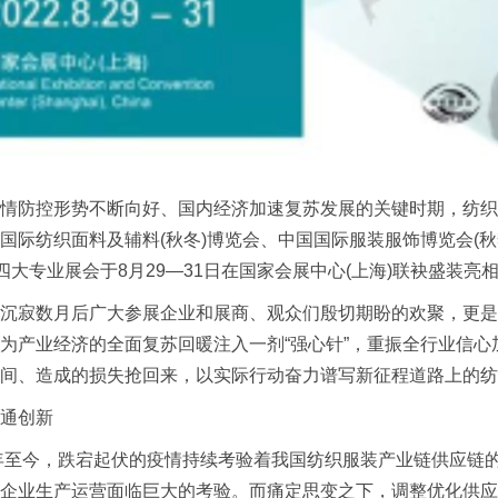
防控形势不断向好、国内经济加速复苏发展的关键时期，纺织行
国际纺织面料及辅料(秋冬)博览会、中国国际服装服饰博览会(秋
会四大专业展会于8月29—31日在国家会展中心(上海)联袂盛装亮
寂数月后广大参展企业和展商、观众们殷切期盼的欢聚，更是
为
产业经济
的全面复苏回暖注入一剂“强心针”，重振全行业信
间、造成的损失抢回来，以实际行动奋力谱写新征程道路上的纺
通创新
至今，跌宕起伏的疫情持续考验着我国纺织服装产业链供应链的
企业生产运营面临巨大的考验。而痛定思变之下，调整优化供应