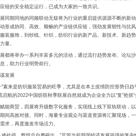
应链的安全稳定运行，已成为大家的一致共识。
同期同地的同频联动无疑将为行业的重启提供源源不断的新动
动形成协同、高效、顺畅的产业链供应链，强劲发展韧性与抗风
服装服饰，到纱线、针织，纺织行业的
新产品
、新技术、新趋势
力量。
都将举办一系列丰富多元的活动，通过
流行趋势
发布、论坛沙
息，助力行业明势前行。
谋发展
”素来是纺织服装贸易的旺季，尤其是在本土疫情防控形势日趋
底启航的2022中国纺联秋季联展自然就成为企业全力以“复”抢抓
能商贸，四展将升级数字化服务，实现线上线下双轨联动，以
期间高效对接。同时，海量专业观众与渠道资源将汇聚现场，一
需求，再度激发市场活力。
难处得，辉煌总自磨砺出。”尽管当前我国经济发展环境的复杂