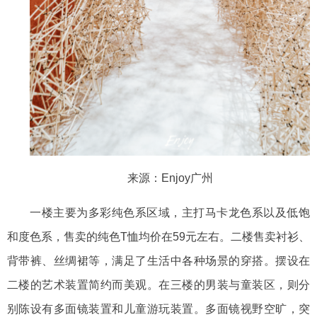
来源：
Enjoy广州
一楼主要为多彩纯色系区域，主打马卡龙色系以及低饱
和度色系，售卖
的
纯色
T恤均价
在
59元左右。二楼
售卖
衬衫、
背带裤、丝绸裙等，满足了生活中各种场景的穿搭。摆设在
二楼的艺术装置简约
而美观。
在三楼的男装与童装区，则分
别陈设有多面镜装置和儿童游玩装置。多面镜视野空旷，突