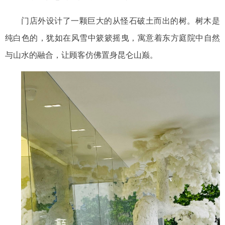
门店外设计了一颗巨大的从怪石破土而出的树
。树木是
纯白色的，犹如在风雪中簌簌摇曳，寓意着东方庭院中自然
与山水的融合，让顾客仿佛置身昆仑山巅。