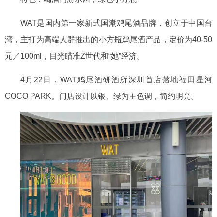
WAT
是国内第一家新式国潮鸡尾酒品牌
，创立于中国台
湾，主打为高端人群推出的小方瓶鸡尾酒产品，定价为
40-50
元／100ml，目光瞄准Z世代和“她”经济。
4月22日，
WAT
鸡尾酒研酒所
深圳首店落地
福田星河
COCO PARK
。
门店设计以银、绿为主色调，简约明亮。