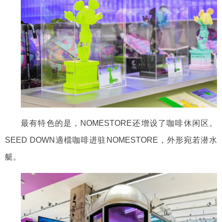
最有特色的是，
NOMESTORE
还
增设
了
咖啡休闲区。
SEED DOWN適檔咖啡
进驻
NOMESTORE
，外形宛若潜水
艇。