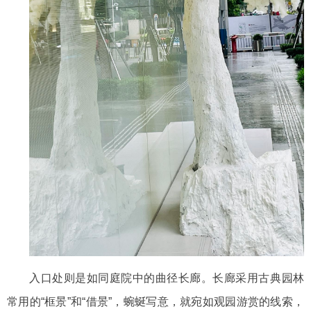
入口处则是如同
庭院中的曲径长廊
。长廊
采用古典园林
常用的
“框景”和“借景”，
蜿蜒写意，就宛如
观园游赏的线索
，