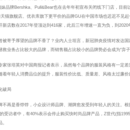
妹品牌Bershka、Pull&Bear也在去年年初宣布关闭线下门店，目前以电
闭天猫旗舰店。优衣库旗下更平价的品牌GU在中国市场也迟迟不见
新店数在2017年登顶达到416家，此后三年增速一直为负，到202
寄予厚望的品牌不香了？业内人士坦言，新冠肺炎疫情对发达国家
拯救业务占比较大的品牌，而销售额占比较小的品牌势必会成为“弃子
张培英对中国商报记者表示，虽然每个品牌的服装风格有一定差别
随着年轻人消费品位的提升，服装性价比低、质量差、风格太过廉价
化破局
再是香饽饽，小众设计师品牌、潮牌愈发受到年轻人的关注。根据时尚机
的受访者中，有40%表示会停止购买快时尚品牌产品，Z世代(指1995
品。