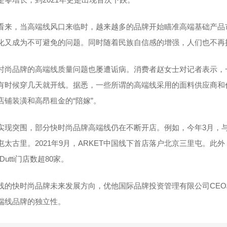
，当高端线风口来临时，越来越多的品牌开始瞄准高端基础产品市
化又成为不可避免的问题。同时随着民族自信感的增强，人们也不再把
品牌的高端线质量问题也屡遭诟病。消费者赵女士对记者表示，一
有时候穿几天就开线。据悉，一些所谓的高端线采用的面料供应商和
店铺装潢和高昂租金的“陪嫁”。
围，部分快时尚品牌高端线仍在不断开店。例如，今年3月，与H&M同属
太古里。2021年9月，ARKET中国线下首店落户北京三里屯。此
 Dutti门店数超80家。
快时尚品牌未来发展方向，优他国际品牌投资管理有限公司CEO
端线品牌的独立性。