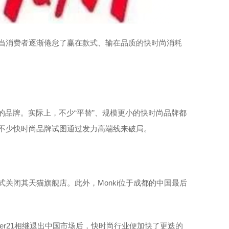
消费者逐渐倦怠了赢在款式、输在品质的快时尚消耗
的品牌。实际上，不少“平替”、规模更小的快时尚品牌都
不少快时尚品牌试图通过发力高端线来破局。
式关闭其天猫旗舰店。此外，Monki位于成都的中国最后
ever21相继退出中国市场后，快时尚行业便加快了更迭的