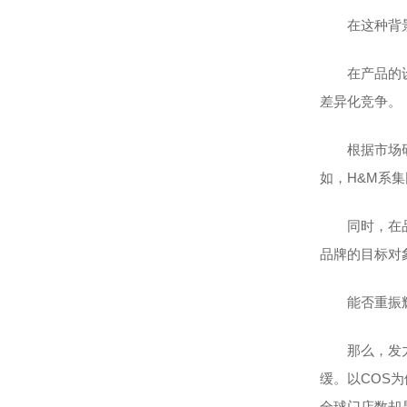
在这种背景下
在产品的设计
差异化竞争。
根据市场研究
如，H&M系
同时，在品牌
品牌的目标对
能否重振
那么，发力高
缓。以COS为
全球门店数却