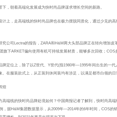
，朝着高端化发展成为快时尚品牌谋求增长空间的新路。
上，走高端线的快时尚品牌也在极力摆脱同质化，通过少见的高级
公司Lectra的报告，ZARA和H&M两大头部品牌正在转向增加
集团旗下ARKET偏向使用有机可持续发展材质，能够多次回收；CO
定位上，除了以Z世代、Y世代(指1980年—1995年间出生的一
象。在服装款式上，从正装到休闲装均有涉足，以满足都市白领的日
辉煌
端线的快时尚品牌处境如何？中国商报记者了解到，快时尚高端线
例，据H&M集团数据显示，从2009年—2014年的6年时间，COS的销
是零增长，到2021年更是出现首次下跌。