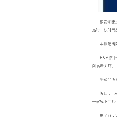
消费潮更迭，
品时，快时尚
本报记者
H&M旗下快
面临着关店、
平替品牌
近日，H&M
一家线下门店
据了解，近年来