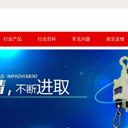
行业产品
行业百科
常见问题
留言反馈