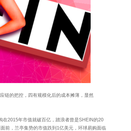
应链的把控，四有规模化后的成本摊薄，显然
015年市值就破百亿，踏浪者曾是SHEIN的20
商业帝国面前，兰亭集势的市值跌到1亿美元，环球易购面临