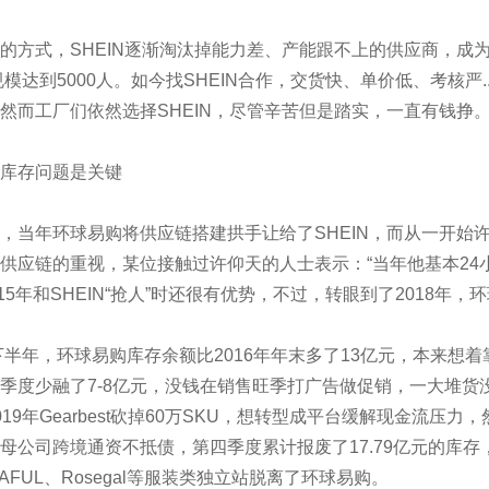
方式，SHEIN逐渐淘汰掉能力差、产能跟不上的供应商，成
规模达到5000人。如今找SHEIN合作，交货快、单价低、考核严.
然而工厂们依然选择SHEIN，尽管辛苦但是踏实，一直有钱挣
存问题是关键
当年环球易购将供应链搭建拱手让给了SHEIN，而从一开始
供应链的重视，某位接触过许仰天的人士表示：“当年他基本24
2015年和SHEIN“抢人”时还很有优势，不过，转眼到了2018
半年，环球易购库存余额比2016年年末多了13亿元，本来想着
季度少融了7-8亿元，没钱在销售旺季打广告做促销，一大堆货没
19年Gearbest砍掉60万SKU，想转型成平台缓解现金流压力
公司跨境通资不抵债，第四季度累计报废了17.79亿元的库存，3C
ZAFUL、Rosegal等服装类独立站脱离了环球易购。