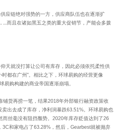
为供应链绝对强势的一方，供应商队伍也在逐渐扩
.. ...而且在诸如黑五之类的重大促销节，产能会多拨
。
许仰天就没打算让公司有库存，因此必须依托柔性供
小时都在广州”。相比之下，环球易购的经营更像
年，环球易购构建的商业帝国逐渐崩塌。
靠铺货再捞一笔，结果2018年外部银行融资政策收
卖出去成了库存，净利润暴跌63.51%。环球易购也
，然而丝毫没有阻挡颓势。2020年库存贬值达到了26
和家电占了63.28%，然后，Gearbest就被抛弃