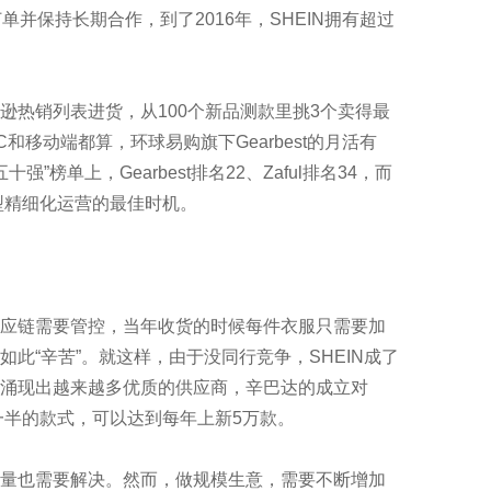
并保持长期合作，到了2016年，SHEIN拥有超过
热销列表进货，从100个新品测款里挑3个卖得最
C和移动端都算，环球易购旗下Gearbest的月活有
牌五十强”榜单上，Gearbest排名22、Zaful排名34，而
型精细化运营的最佳时机。
应链需要管控，当年收货的时候每件衣服只需要加
此“辛苦”。就这样，由于没同行竞争，SHEIN成了
涌现出越来越多优质的供应商，辛巴达的成立对
年一半的款式，可以达到每年上新5万款。
量也需要解决。然而，做规模生意，需要不断增加