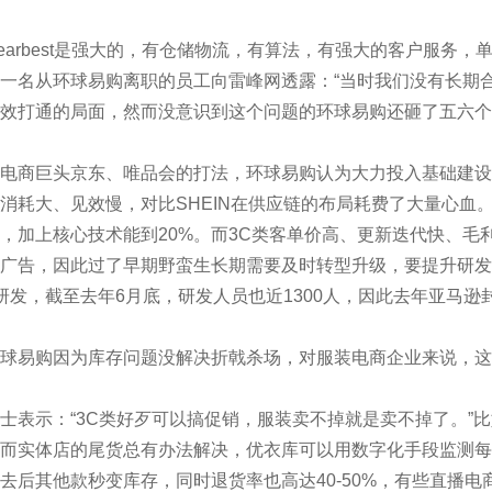
rbest是强大的，有仓储物流，有算法，有强大的客户服务，
一名从环球易购离职的员工向雷峰网透露：“当时我们没有长期
效打通的局面，然而没意识到这个问题的环球易购还砸了五六个
商巨头京东、唯品会的打法，环球易购认为大力投入基础建设
消耗大、见效慢，对比SHEIN在供应链的布局耗费了大量心血
%，加上核心技术能到20%。而3C类客单价高、更新迭代快、
广告，因此过了早期野蛮生长期需要及时转型升级，要提升研发
研发，截至去年6月底，研发人员也近1300人，因此去年亚马
易购因为库存问题没解决折戟杀场，对服装电商企业来说，这
示：“3C类好歹可以搞促销，服装卖不掉就是卖不掉了。”比如
而实体店的尾货总有办法解决，优衣库可以用数字化手段监测每
去后其他款秒变库存，同时退货率也高达40-50%，有些直播电商