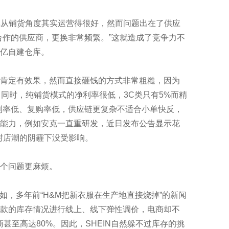
单从铺货角度其实运营得很好，然而问题出在了供应
合作的供应商，更换非常频繁。”这就造成了竞争力不
亿自建仓库。
肯定有效果，然而直接砸钱的方式非常粗糙，因为
。同时，纯铺货模式的净利率很低，3C类只有5%而精
毛利率低、复购率低，供应链更复杂不适合小单快反，
能力，例如安克一直重研发，近日发布公告显示花
逊封店潮的阴霾下没受影响。
个问题更麻烦。
，多年前“H&M把新衣服在生产地直接烧掉”的新闻
款的库存情况进行线上、线下弹性调价，电商却不
甚至高达80%。因此，SHEIN自然躲不过库存的挑