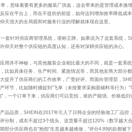
占率，意味着要有更多的服装厂供血，这会带来的是管理成本激
反应在平台上，而在不提价的前提，如何达到增加效率降低成本
仰天强大的全局观和对服务行业的理解就体现在这里。
一套针对供应商管理系统，堪称王牌。如果说为了这套系统，SH
许仰天对整个供应链的高度认知，还有对深耕供应链的决心。
用并不神秘，与其他服装企业相比最大的不同，就是一套系统
，比如具体任务、生产时间、紧急情况等，而其他友商大部分都是
大提升了供应商们的工作效率，广受好评。而面向管理层，SHE
产环节，比如随时捕捉到“飞单（未按要求采购面辅料等行为）
制”，一个订单下来，供应商们可以竞拍，谁的产能强、价格低归
品质，SHEIN在2017年引入了日韩企业的经验做工厂品控
评分制，成衣不超过3个线头、送货量不超过120%（数字越大
期部分供应商也在“抱怨”生意越来越难做，“评分4.89的款都被下