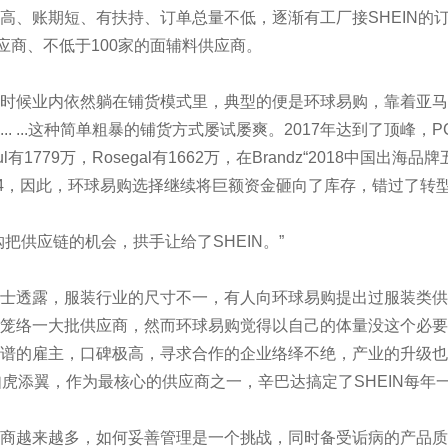
高、账期短、有扶持、订单总量不低，逐渐有工厂接SHEIN的订单
供应商、不低于100家的面辅料供应商。
候业内依然躺在铺货模式里，典型的便是环球易购，靠着亚马逊
.. ...这种简单粗暴的铺货方式屡试屡爽。2017年达到了顶峰，P
ful有1779万，Rosegal有1662万，在Brandz“2018中国出海品
名24，因此，环球易购选择继续将巨额资金砸向了库存，错过了转
供应链的机会，拱手让给了SHEIN。”
透露，服装行业的尺寸不一，有人向环球易购提出过服装类供
笼络一大批供应商，然而环球易购觉得以自己的体量没这个必要如
谱的雇主，口碑极高，寻求合作的企业络绎不绝，产业的升级也
说如虎添翼，作为最核心的供应商之一，辛巴达搞定了SHEIN每
越来越多，如何妥善管理是一个挑战，同时备受诟病的产品质