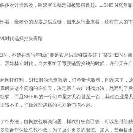
多次讨债风波，踏浪者虽稳定却被狠狠反超... ...SHEIN究竟
，最核心的因素是供应链，如果从行业来看，还有前人的“铺路
时代选择抬头看路
IN，不禁在想当年我们要是布局供应链该多好！”某SHEIN友
。群雄林立时代，当大家忙于弯腰铺货捡钱的时候，许仰天在广
网红红利，SHEIN的流量激增，订单量也激增，问题来了，
底解决这个问题的许仰天，决定亲自去广州找办法，然而到了发
就躲，而且SHEIN的一个订单量才几百甚至一百，其他企业是
里钱不多，打板这些烧钱的地方他们掏不起。
个办法，自掏腰包解决问题，样衣打板自己管，可以垫付给缺
多款合作保证总数不低；为了吸引更多的服装厂加入，甚至提出“淘宝给