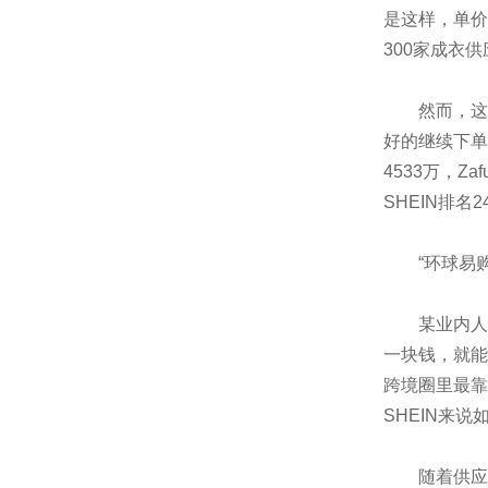
是这样，单价
300家成衣
然而，这时
好的继续下单.
4533万，Za
SHEIN排
“环球易购把
某业内人士
一块钱，就能
跨境圈里最靠
SHEIN来
随着供应商