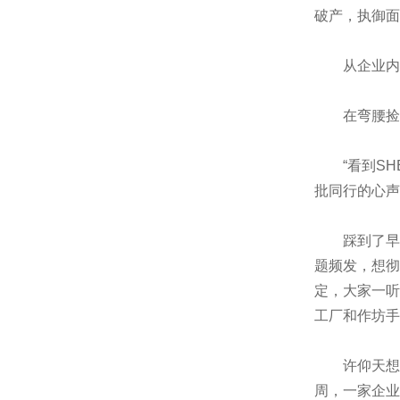
破产，执御面临
从企业内部看
在弯腰捡钱
“看到SHE
批同行的心声
踩到了早起
题频发，想彻
定，大家一听
工厂和作坊手
许仰天想了
周，一家企业