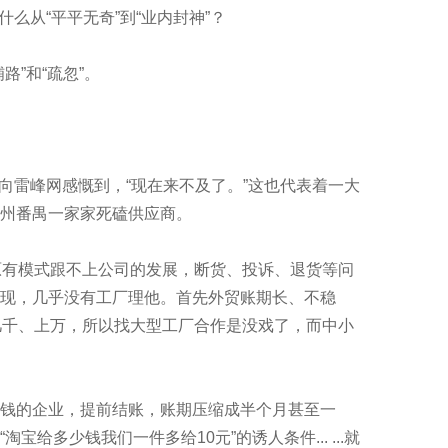
靠什么从“平平无奇”到“业内封神”？
”和“疏忽”。
商向雷峰网感慨到，“现在来不及了。”这也代表着一大
州番禺一家家死磕供应商。
原有模式跟不上公司的发展，断货、投诉、退货等问
现，几乎没有工厂理他。首先外贸账期长、不稳
几千、上万，所以找大型工厂合作是没戏了，而中小
钱的企业，提前结账，账期压缩成半个月甚至一
多少钱我们一件多给10元”的诱人条件... ...就