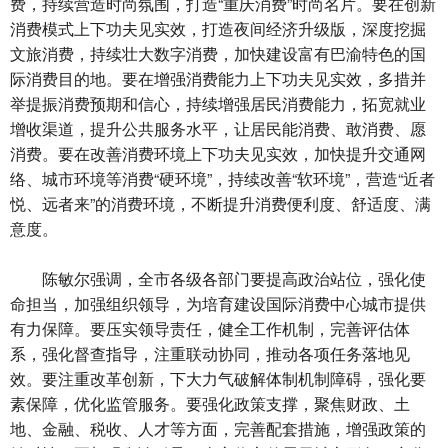
费，持续营造时尚氛围，打造“重庆消费”时尚名片。要在创新
消费模式上下功夫见实效，打造夜间经济升级版，深度挖掘
文旅消费，持续壮大数字消费，加快建设富有巴渝特色的国
际消费目的地。要在增强消费能力上下功夫见实效，多措并
举提振消费预期和信心，持续增强居民消费能力，拓宽就业
增收渠道，提升公共服务水平，让居民能消费、敢消费、愿
消费。要在改善消费环境上下功夫见实效，加快提升交通网
络、城市环境等消费“硬环境”，持续改善“软环境”，营造“近者
悦、远者来”的消费环境，不断提升消费便利度、舒适度、满
意度。
陈敏尔强调，全市各级各部门要提高政治站位，强化使
命担当，加强组织领导，为培育建设国际消费中心城市提供
有力保障。要压实领导责任，健全工作机制，完善评估体
系，强化督查指导，注重联动协同，推动各项任务落地见
效。要注重改革创新，下大力气破解体制机制障碍，强化要
素保障，优化监管服务。要强化政策支撑，聚焦财政、土
地、金融、税收、人才等方面，完善配套措施，增强政策的