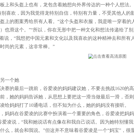
板上和头盔上也有，龙包含着她想向外界传达的一种个人想法。“
特别喜欢，因为我觉得龙特别自信，特别有力量，不受其他人的
盔上的图案秀给所有人看。“这个头盔和衣服，我是唯一穿着的
）也滑这个。”“所以，你在无形中把一种文化和想法传递给了别
接着说，“我想把中国元素和文化以及我喜欢的这种精神去和所有
时尚的元素，这非常棒。”
另一个她
的最后一跳前，谷爱凌的妈妈建议她，不要去挑战1620的高
前，她的妈妈告诉她，从思想上要把这一滑当做最后一滑，否则
凌给妈妈打了10通电话，但不知为什么，她的妈妈没有接听。
妈妈在谷爱凌的比赛中扮演着一个重要的角色，谷爱凌把妈妈当
谷爱凌说，“我和她说话有点像在和我自己说话。因为她特别懂
什么，就会和我说。”但这并不意味着谷爱凌是一个“妈宝”，很