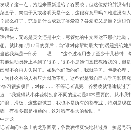
发现了这一点，拾起来重新递给了谷爱凌，但这位姑娘并没有打
盒子、肉包子又或者明天是什么，这很有意思吗？难道没有人
？那么好了，究竟是什么成就了谷爱凌？谷爱凌又是谁？这也许
帮助最大
很快，无论是英文还是中文，尽管她的中文表达不那么地道，
想。就比如2月17日的赛后，当“谁对你帮助最大”的话题提给
当然我妈是一部分……嗯……”这个过程用去了至少十几秒钟，
其他运动员身上学到了很多，很多不是她们直接教给我的，但是
己就不会再去失误了。如果他们做的好，我就学习。包括心理，
，为什么有的人有压力就做不到。这些都是我自己去学习和研究
习很多项目，对你……”不等记者说完，谷爱凌就迅速接过了话
速，“我觉得从小体验特别多不同的运动是非常重要的。从小我
冲浪，滑板，这些都试过，我也不是所有的都专业，特别是现在
础，有很多都是相通的，这对我有很大的帮助。”
中之龙
者询问外套上的龙形图案，谷爱凌很爽快地转过身，撩起号码