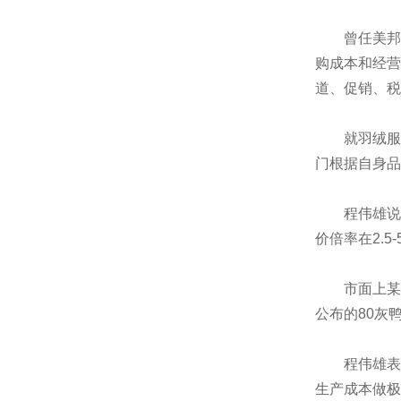
曾任美邦服
购成本和经营
道、促销、税
就羽绒服而
门根据自身品
程伟雄说，“
价倍率在2.
市面上某款高
公布的80灰
程伟雄表示
生产成本做极