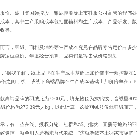
饰、波司登国际控股、雅鹿控股等上市鞋服公司高管的程伟雄
成本，其中生产采购成本包括面辅料和生产成本、产品研发、版
收等。
言，羽绒、面料及辅料等生产成本究竟在品牌零售定价占多少
牌定位溢价、年度经营预算、品类销量等去做价格规划。
据我了解，线上品牌在生产成本基础上加价倍率一般控制在1.5
5-5倍之间，线上或线下高端品牌在生产成本基础上加价倍率在5-1
端品牌的羽绒服为7300元，填充物也为灰鸭绒，含绒量80%，充
鸭绒价格为272.39元／kg，以此计算，这款羽绒服仅就羽绒而言，
，有一些在线、授权分销、社群私域、批发、直播等通路的羽
致调控，就会用人造棉来替代羽绒。“这就导致本土羽绒市场的