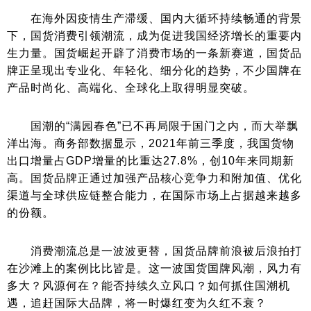
在海外因疫情生产滞缓、国内大循环持续畅通的背景
下，国货消费引领潮流，成为促进我国经济增长的重要内
生力量。国货崛起开辟了消费市场的一条新赛道，国货品
牌正呈现出专业化、年轻化、细分化的趋势，不少国牌在
产品时尚化、高端化、全球化上取得明显突破。
国潮的“满园春色”已不再局限于国门之内，而大举飘
洋出海。商务部数据显示，2021年前三季度，我国货物
出口增量占GDP增量的比重达27.8%，创10年来同期新
高。国货品牌正通过加强产品核心竞争力和附加值、优化
渠道与全球供应链整合能力，在国际市场上占据越来越多
的份额。
消费潮流总是一波波更替，国货品牌前浪被后浪拍打
在沙滩上的案例比比皆是。这一波国货国牌风潮，风力有
多大？风源何在？能否持续久立风口？如何抓住国潮机
遇，追赶国际大品牌，将一时爆红变为久红不衰？