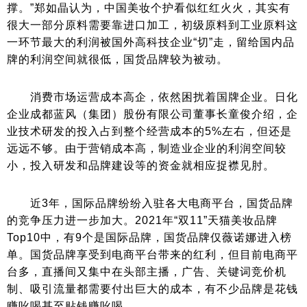
撑。”郑如晶认为，中国美妆个护看似红红火火，其实有
很大一部分原料需要靠进口加工，初级原料到工业原料这
一环节最大的利润被国外高科技企业“切”走，留给国内品
牌的利润空间就很低，国货品牌较为被动。
消费市场运营成本高企，依然困扰着国牌企业。日化
企业成都蓝风（集团）股份有限公司董事长童俊介绍，企
业技术研发的投入占到整个经营成本的5%左右，但还是
远远不够。由于营销成本高，制造业企业的利润空间较
小，投入研发和品牌建设等的资金就相应捉襟见肘。
近3年，国际品牌纷纷入驻各大电商平台，国货品牌
的竞争压力进一步加大。2021年“双11”天猫美妆品牌
Top10中，有9个是国际品牌，国货品牌仅薇诺娜进入榜
单。国货品牌享受到电商平台带来的红利，但目前电商平
台多，直播间又集中在头部主播，广告、关键词竞价机
制、吸引流量都需要付出巨大的成本，有不少品牌是花钱
赚吆喝甚至贴钱赚吆喝。