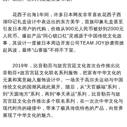
花西子出海1年间，许多日本网友非常喜欢花西子西
湖印记礼盒设计中表达出的东方美学，苗族印象礼盒甚至
引发日本用户的代购，价格从900元人民币被炒到2000元
人民币。爆款产品“同心锁口红”灵感源于中国传统文化故
事，其设计一度被日本周边开发公司TEAM JOY抄袭而掀
起风波，最终“山寨版”不得不下架。
2019年，
比音勒芬
与故宫宫廷文化首次合作推出比
音勒芬×故宫宫廷文化联名系列服饰，把富有中华文化的
元素和寓意融入服饰设计中。一场关于高尔夫运动与中国
传统文化的国潮风就此展开。随后，从“天官赐福”系列，
到“天圆地方”系列，再到“奉天承运”系列，比音勒芬与故
宫宫廷文化合作推出多个联名系列，在一次次中华文化与
现代时尚的碰撞中，带来了极具传统特色的产品，向世界
展现了中华文化的魅力。