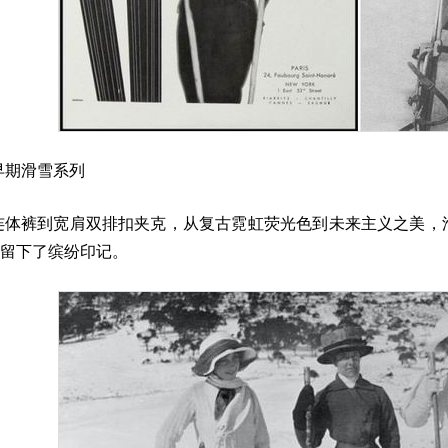
es早期滑雪系列
连体裤到宽肩双排扣夹克，从复古霓虹荧光色到未来主义之美，
留下了缤纷印记。