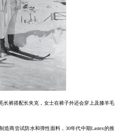
羊毛长裤搭配长夹克，女士在裤子外还会穿上及膝羊毛
造商尝试防水和弹性面料，30年代中期Lastex的推