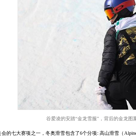
谷爱凌的安踏“金龙雪服”，背后的金龙图
的七大赛项之一，冬奥滑雪包含了6个分项: 高山滑雪（Alpine Skiin