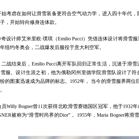
开始考虑在如何让滑雪装备更符合空气动力学，进入四十年代，
子，开始转向修身连体款。
奇设计师艾米里欧·璞琪（Emilio Pucci）凭借连体设计将滑雪服装
32年纽约冬奥会，二战爆发后服役于意大利空军。
年，二战结束后，Emilio Pucci离开军队回归正常生活，沉
雪服。设计生涯之初，他为俄勒冈州里德学院滑雪队设计了符合
的图案迅速成为品牌的标志。1952年， 当今的滑雪服界两位巨头Mon
。
员Willy Bogner曾11次获得北欧滑雪赛德国区冠军，他于19
GNER被称为“滑雪时尚界的Dior”， 1955年，Maria Bogn