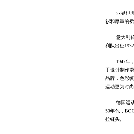
业界也
衫和厚重的裙
意大利传
利队出征19
1947
手设计制作滑
品牌，色彩缤纷
运动更为时尚
德国运动
50年代，BO
拉链头。