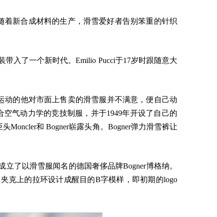
随着新合成材料的生产，滑雪爱好者告别笨重的针织
带入了一个新时代。Emilio Pucci于17岁时跟随意大
迷于滑雪运动的他对市面上售卖的滑雪服并不满意，便自己动
空气动力学的竞技制服，并于1949年开设了自己的
cler和 Bogner崭露头角。Bogner弹力滑雪裤让
32年成立了以滑雪服闻名的德国奢侈品牌Bogner博格纳。
er将滑雪夹克上的拉环设计成醒目的B字模样，即初期的logo