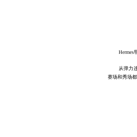
Herm
从弹力
赛场和秀场都