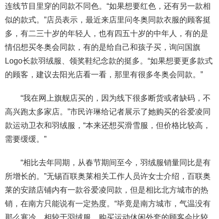
连线节目里穿的同款不同色。“如果想要红色，还有另一款相
似的款式。”店员表示，最近来店里问冬奥同款衣服的顾客挺
多，有二三十岁的年轻人，也有四五十岁的中年人，有的是
情侣想买冬奥会同款，有的是给自己和孩子买，询问国旗
Logo长款羽绒服、领奖鞋纪念款的挺多。“如果想要更多款式
的顾客，建议去阳光店看一看，那里有很多冬奥会同款。”
“我在网上旗舰店买的，因为线下很多断货或者缺码，不
高兴跑太多家店。”市民许琳给记者展示了她购买的谷爱凌同
款运动卫衣和羽绒服，“本来还想买滑雪服，但价格比较高，
需要缓缓。”
“相比去年同期，从春节期间至今，羽绒服销量同比是有
所增长的。”无锡百联奥莱相关工作人员许女士介绍，百联奥
莱的安踏店铺内有一款谷爱凌同款，但是相比北方城市的热
销，在南方只能说有一定热度。“毕竟是南方城市，气温没有
那么寒冷，相较于羽绒服，购买运动休闲外套的顾客会比较