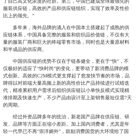
了自己高文化浓度的社群。第三，
中国已建成全球最领先的
服装供应链，高效的产品和供应链组织，实现了效率及性价
比上的领先。”
多年来，海外品牌的涌入在中国本土搭建起了成熟的供
应链体系，中国具备完整的服装和纺织品价值链，不仅有大
量的服装厂商和巨大的终端零售市场，同时也是大量原材料
和半成品的供应商。
中国供应链的优势不仅在于链条健全，更在于“快”，不
仅极好的适应了“快时尚”的变化，更带动了新消费品牌的模
式创新。高效的C2M模式更支撑起了愈发快节奏的市场，品
牌得以对前端大量高频上新的高性价比产品持续进行试错迭
代，精准累积用户需求后组织供应链以小单快反模式实现精
准排期及快速生产，不少产品由设计至上架销售最短仅需7天
的周期。
经过外资品牌多年的统治，新老国产品牌在供应链、研
发、品牌等方面正在缩小差距。加上国内消费者，尤其是年
轻一代早已不再“崇洋媚外”，鼓励消费国货的大环境给了国