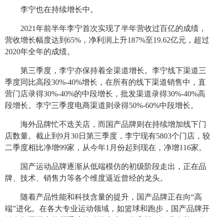
李宁也在持续增长中。
2021年前半年李宁首次实现了半年营收过百亿的成绩，
营收增长幅度达到65%，净利润上升187%至19.62亿元，超过
2020年全年的成绩。
第三季度，李宁亦保持着全渠道增长。李宁线下渠道三
季度同比高段30%-40%增长，在所有的线下渠道销售中，直
营门店录得30%-40%的中段增长，批发渠道录得30%-40%高
段增长。李宁三季度电商渠道则录得50%-60%中段增长。
海外品牌忙不迭关店，而国产品牌则在持续增加线下门
店数量。
截止到9月30日第三季度，李宁现有5803个门店，较
二季度相比净增99家，从今年1月份起到现在，净增116家。
国产运动品牌逐渐从低端模仿的初级阶段走出，正在品
牌、技术、销售力等各个维度逼近曾经的龙头。
随着产品性能和科技含量的提升，国产品牌正在向“高
端”进化。在各大专业运动领域，如篮球和跑步，国产品牌开