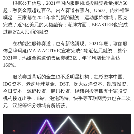
根据公开信息，2021年国内服装领域投融资数量接近50
起，融资金额超过百亿。内衣赛道有蕉内、Ubras、内外相继
崛起，三家都在2021年拿到新的融资；运动服饰领域，匹克
完成了近3亿美元的大额融资；潮牌方面，BEASTER也完成
过超2亿人民币的融资。
在功能性服饰赛道，也有新锐涌现。2021年底，瑜伽服
饰品牌玛娅(MAIA ACTIVE)宣布完成C轮近亿元融资，整个
2021年，玛娅全渠道销售额突破3亿，年平均增长率高达
166%。
服装赛道背后的金主也不乏明星机构，红杉资本中国、
IDG资本、老虎环球基金、DST、泛大西洋资本、凯雷投资、
今日资本、源码投资、腾讯投资、经纬创投等四五十家投资
机构接连出手，B站、泡泡玛特、快手等互联网势力也在二次
元、汉服等细分领域有所斩获。