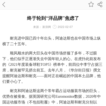
终于轮到“洋品牌”焦虑了
来源：
新浪网
2022-02-07
耐克进中国已四十年出头，阿迪达斯也在中国市场上纵
横了二十五年。
顺风顺水的两大巨头在中国市场舒服了多年，不过眼
下，他们似乎正逐渐失去中国年轻人的心。在虎扑此前发布
的《2021年度装备球鞋TOP5》榜单中，前四位中李宁占据三
席，耐克被罕见挤出前五。去年八月，《华尔街日报》撰文
提醒阿迪达斯和耐克——
面对正在崛起的中国本土品牌，他
们要小心了。
耐克和阿迪达斯这两个常年霸占运动服装市场的巨头，
优势在被蚕食。据英国研究公司Euromonitor数据，2020年中
国运动服市场（不包括鞋履）中，阿迪达斯和耐克分别以