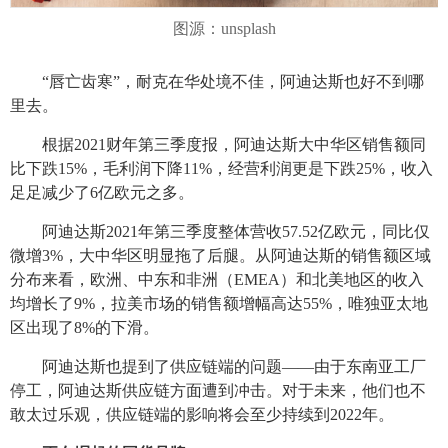
图源：unsplash
“唇亡齿寒”，耐克在华处境不佳，阿迪达斯也好不到哪
里去。
根据2021财年第三季度报，阿迪达斯大中华区销售额同
比下跌15%，毛利润下降11%，经营利润更是下跌25%，收入
足足减少了6亿欧元之多。
阿迪达斯2021年第三季度整体营收57.52亿欧元，同比仅
微增3%，大中华区明显拖了后腿。从阿迪达斯的销售额区域
分布来看，欧洲、中东和非洲（EMEA）和北美地区的收入
均增长了9%，拉美市场的销售额增幅高达55%，唯独亚太地
区出现了8%的下滑。
阿迪达斯也提到了供应链端的问题——由于东南亚工厂
停工，阿迪达斯供应链方面遭到冲击。对于未来，他们也不
敢太过乐观，供应链端的影响将会至少持续到2022年。