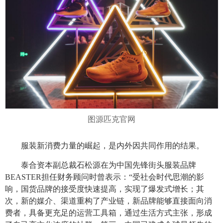
图源匹克官网
服装新消费力量的崛起，是内外因共同作用的结果。
泰合资本副总裁石松源在为中国先锋街头服装品牌
BEASTER担任财务顾问时曾表示：“受社会时代思潮的影
响，国货品牌的接受度快速提高，实现了爆发式增长；其
次，新的媒介、渠道重构了产业链，新品牌能够直接面向消
费者，具备更充足的运营工具箱，通过生活方式主张，形成