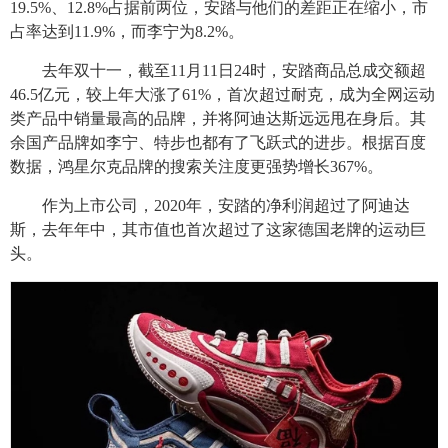
19.5%、12.8%占据前两位，安踏与他们的差距正在缩小，市
占率达到11.9%，而李宁为8.2%。
去年双十一，截至11月11日24时，安踏商品总成交额超
46.5亿元，较上年大涨了61%，首次超过耐克，成为全网运动
类产品中销量最高的品牌，并将阿迪达斯远远甩在身后。其
余国产品牌如李宁、特步也都有了飞跃式的进步。根据百度
数据，鸿星尔克品牌的搜索关注度更强势增长367%。
作为上市公司，2020年，安踏的净利润超过了阿迪达
斯，去年年中，其市值也首次超过了这家德国老牌的运动巨
头。