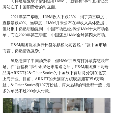
同样遭遇业绩下滑的还有H&M，“新疆棉”事件直接让品
牌站在了中国消费者的对立面。
2021年第二季度，H&M收入下跌28%，到了第三季度，
直接暴跌40%。当季度，H&M并未公布在华收入具体数据，
但财报中仍然明确提到，中国市场已经掉出H&M十大市场名
单，而在2020年第三季度，中国还是H&M全球第四大市场。
H&M集团首席执行长赫尔默松此前曾说：“就中国市场
而言，仍然情况复杂。”
虽然惹恼了中国消费者，但H&M并没有打算放弃这块市
场。在“新疆棉”事件余温还未消退之际，H&M集团旗下高端
品牌ARKET和& Other Stories的中国线下首店将分别在北京、
上海开业。目前，ARKET的天猫官方旗舰店拥有35.6万粉
丝，& Other Stories有107万粉丝，两大品牌的销量都一般，最
多的单品不过200余人付款。