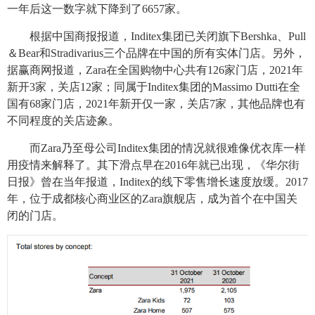
一年后这一数字就下降到了6657家。
根据中国商报报道，Inditex集团已关闭旗下Bershka、Pull
＆Bear和Stradivarius三个品牌在中国的所有实体门店。另外，
据赢商网报道，
Zara在全国购物中心共有126家门店，2021年
新开3家，关店12家；同属于Inditex集团的Massimo Dutti在全
国有68家门店，2021年新开仅一家，关店7家，其他品牌也有
不同程度的关店迹象。
而Zara乃至母公司Inditex集团的情况就很难像优衣库一样
用疫情来解释了。其下滑点早在2016年就已出现，《华尔街
日报》曾在当年报道，Inditex的线下零售增长速度放缓。2017
年，位于成都核心商业区的Zara旗舰店，成为首个在中国关
闭的门店。