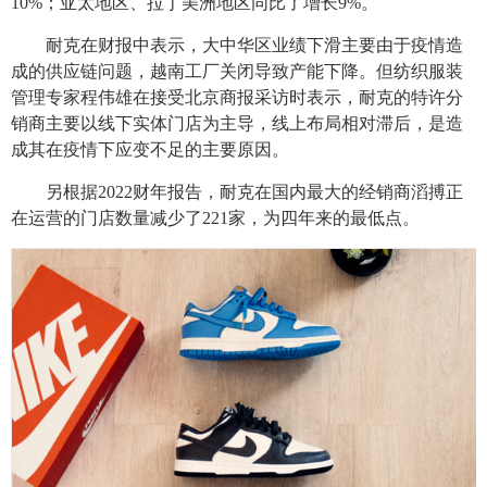
10%；亚太地区、拉丁美洲地区同比了增长9%。
耐克在财报中表示，大中华区业绩下滑主要由于疫情造
成的供应链问题，越南工厂关闭导致产能下降。但纺织服装
管理专家程伟雄在接受北京商报采访时表示，
耐克的特许分
销商主要以线下实体门店为主导，线上布局相对滞后，是造
成其在疫情下应变不足的主要原因。
另根据2022财年报告，耐克在国内最大的经销商滔搏正
在运营的门店数量减少了221家，为四年来的最低点。