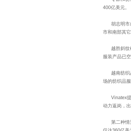
400亿美元。
胡志明市成纺
市和南部其它
越胜斜纹棉布
服装产品已空
越南纺织品服
场的纺织品服
Vinate
动力返岗，出
第二种情景，
仅达360亿美