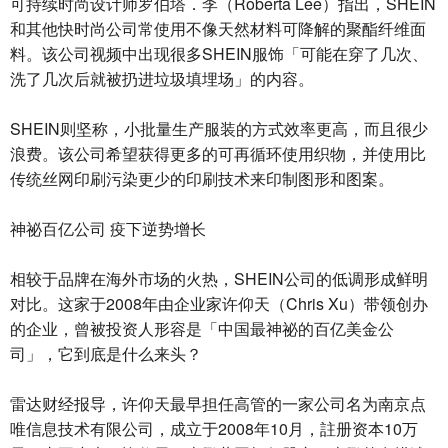
可持续时尚设计师罗伯塔．李（Roberta Lee）指出，SHEIN
和其他快时尚公司常使用不像天然材料可降解的聚酯纤维面
料。该公司视频中出现很多SHEIN服饰「可能在穿了几次、
洗了几次后就被扔进垃圾填埋场」的内容。
SHEIN则坚称，小批量生产服装的方式效率更高，而且很少
浪费。该公司希望获得更多的可再循环使用织物，并使用比
传统丝网印刷污染更少的印刷技术来印制图形和图案。
神祕百亿公司 疫下逆势增长
相较于品牌在海外市场的火热，SHEIN公司的低调形成鲜明
对比。这家于2008年由企业家许仰天（Chris Xu）带领创办
的企业，曾被投资人形容是「中国最神祕的百亿美金公
司」，它到底是什么来头？
雷达财经报导，许仰天最早担任高管的一家公司名为南京点
唯信息技术有限公司，成立于2008年10月，註册资本10万