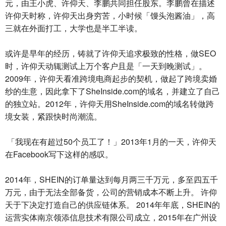
元，由王小虎、许仰天、李鹏共同担任股东。李鹏曾在描述
许仰天时称，许仰天出身穷苦，小时候「馒头泡酱油」，高
三就在外面打工，大学也是半工半读。
或许是早年的经历，铸就了许仰天追求极致的性格，做SEO
时，许仰天动辄测试上万个客户且是「一天到晚测试」。
2009年，许仰天看准跨境电商起步的契机，做起了跨境卖婚
纱的生意，因此拿下了SheInside.com的域名，并建立了自己
的独立站。2012年，许仰天用SheInside.com的域名转做跨
境女装，紧跟快时尚潮流。
「我现在有超过50个员工了！」2013年1月的一天，许仰天
在Facebook写下这样的感叹。
2014年，SHEIN的订单量达到每月两三千万元，多至四五千
万元，由于无法全部备货，公司的营销成本不断上升。 许仰
天于下决定打造自己的供应链体系。 2014年年底，SHEIN的
运营实体南京领添信息技术有限公司成立，2015年在广州设