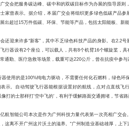
0届广交会把服务碳达峰、碳中和的双碳目标作为办展的指导原则
士家曾表示。据介绍，本届广交会将组织更多绿色低碳产品参展
展出超过15万件低碳、环保、节能等产品，包括太阳能板、新
会还迎来许多“新客”，其中不乏绿色科技产品的身影。在2.2
飞行器设有2个座位，可以载人，共有8个机臂16个螺旋桨，
常通勤、医疗急救等场景，载重可达220公斤，曾在抗疫中参与
行器使用的是100%纯电力驱动，不需要任何化石燃料，绿色环
翔表示。自动驾驶飞行器能根据设置好的航线，点对点直线飞
以像打的士那样打‘空中飞的’，有利于缓解路面交通拥堵，节省路
，亿航智能公司本次是作为广州科技力量代表第一次亮相广交会
，这离不开广州这片沃土的滋养。“广州制造业基础雄厚，上下