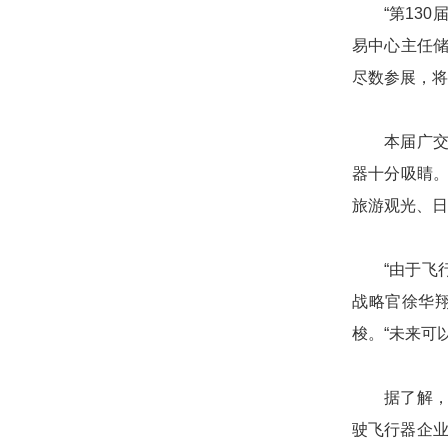
“第13
易中心主任储
尽数参展，将
本届广交
器十分吸睛。
旅游观光、日
“由于飞
战略官徐华
梭。“未来可
据了解
驶飞行器企业