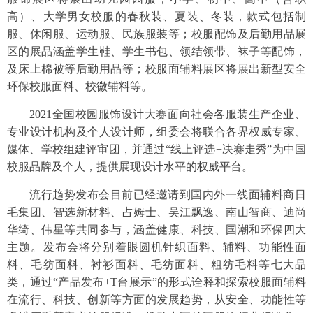
高）、大学男女校服的春秋装、夏装、冬装，款式包括制
服、休闲服、运动服、民族服装等；校服配饰及后勤用品展
区的展品涵盖学生鞋、学生书包、领结领带、袜子等配饰，
及床上棉被等后勤用品等；校服面辅料展区将展出新型安全
环保校服面料、校徽辅料等。
2021全国校园服饰设计大赛面向社会各服装生产企业、
专业设计机构及个人设计师，组委会将联合各界权威专家、
媒体、学校组建评审团，并通过“线上评选+决赛走秀”为中国
校服品牌及个人，提供展现设计水平的权威平台。
流行趋势发布会目前已经邀请到国内外一线面辅料商日
毛集团、智选新材料、占姆士、吴江飘逸、南山智商、迪尚
华绮、伟星等共同参与，涵盖健康、科技、国潮和环保四大
主题。发布会将分别着眼圆机针织面料、辅料、功能性面
料、毛纺面料、衬衫面料、毛纺面料、粗纺毛料等七大品
类，通过“产品发布+T台展示”的形式诠释和探索校服面辅料
在流行、科技、创新等方面的发展趋势，从安全、功能性等