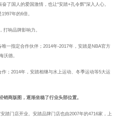
奋了国人的爱国激情，也让“安踏+孔令辉”深入人心。
997年的6倍。
，打响品牌影响力。
一指定合作伙伴；2014年-2017年，安踏是NBA官方
海沃德。
作；2014年，安踏相继与水上运动、冬季运动等5大运
经销商版图，逐渐坐稳了行业头部位置。
踏门店开业。安踏品牌门店也由2007年的4716家，上