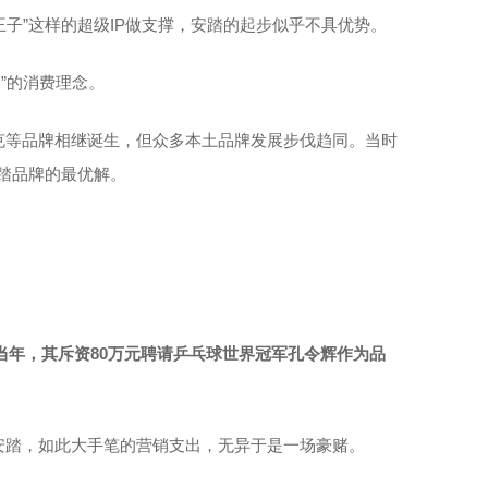
子”这样的超级IP做支撑，安踏的起步似乎不具优势。
”的消费理念。
克等品牌相继诞生，但众多本土品牌发展步伐趋同。当时
踏品牌的最优解。
。当年，其斥资80万元聘请乒乓球世界冠军孔令辉作为品
安踏，如此大手笔的营销支出，无异于是一场豪赌。