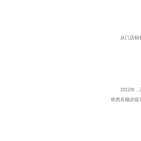
从门店销售面积
2012年，
依然在稳步提