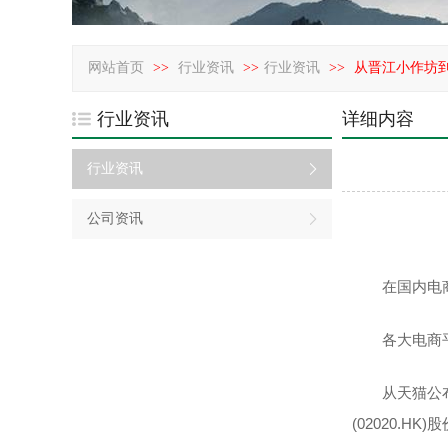
网站首页
>>
行业资讯
>>
行业资讯
>>
从晋江小作坊到
行业资讯
详细内容
行业资讯
公司资讯
在国内电商竞
各大电商平台
从天猫公布的数
(02020.H