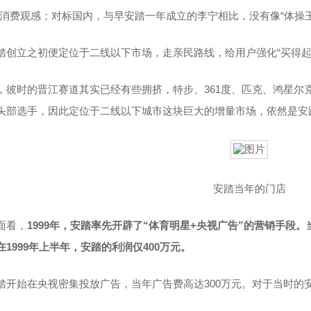
在消费观感；对标国内，与早安踏一年成立的李宁相比，没有像“体操王
立之初便定位于二线以下市场，走亲民路线，给用户强化“买得起
彼时的晋江赛道其实已经有些拥挤，特步、
361度
、匹克、鸿星尔
头部选手，因此定位于二线以下城市这块巨大的增量市场，依然是安
安踏当年的门店
面看，
1999年，安踏率先开辟了“体育明星+央视广告”的营销手段
1999年上半年，安踏的利润仅400万元。
始在央视密集投放广告，当年广告费高达300万元。对于当时的