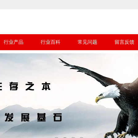
行业产品
行业百科
常见问题
留言反馈