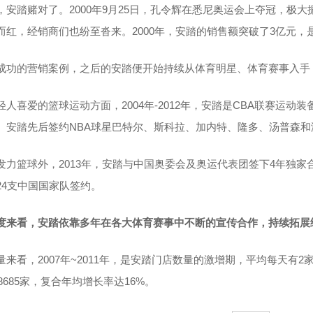
踏赌对了。2000年9月25日，孔令辉在悉尼奥运会上夺冠，极大振
红，经销商们也纷至沓来。2000年，安踏的销售额突破了3亿元，是1
的营销案例，之后的安踏便开始持续从体育明星、体育赛事入手
爱的篮球运动方面，2004年-2012年，安踏是CBA联赛运动装备唯
。安踏先后签约NBA球星巴特尔、斯科拉、加内特、隆多、汤普森和
篮球外，2013年，安踏与中国奥委会及奥运代表团签下4年独家合
24支中国国家队签约。
度来看，安踏依靠多年在各大体育赛事中不断的宣传合作，持续拓展
，2007年~2011年，是安踏门店数量的激增期，平均每天有2家安
的8685家，复合年均增长率达16%。