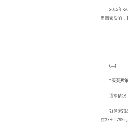
2013年-2
重因素影响，
(二)
“买买买
通常情况下，
就像安踏品牌
在379~27