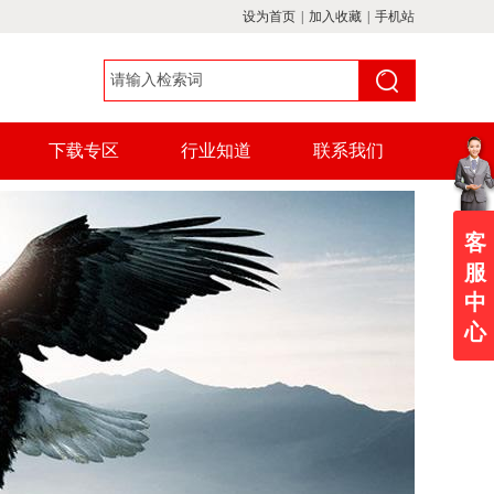
设为首页
|
加入收藏
|
手机站
下载专区
行业知道
联系我们
客
服
中
心