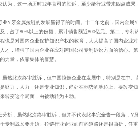
家认为，这一场历时12年官司的胜诉，至少给行业带来四点成果
行业Y牙金属拉链的发展赢得了的时间。十二年之前，国内金属
及，占了80%以上的份额，累计销售额近800亿元。第二，专
程也是对国内企业保护知识产权的教育，大大提高了国内企业对
人才，增强了国内企业在应对跨国公司专利诉讼方面的信心。第
的力量，依靠集体的智慧。
，虽然此次终审胜诉，但中国拉链企业在发展中，特别是在中、
是财力，人力，还是专业知识，尚处在弱势的地位上。要改变知
来转变这个局面，由被动转为主动。
士分析，虽然此次终审胜诉，但并不代表此事完全告一段落，Y
个专利战又要开始。拉链行业企业面前的道路还是很曲折，任重