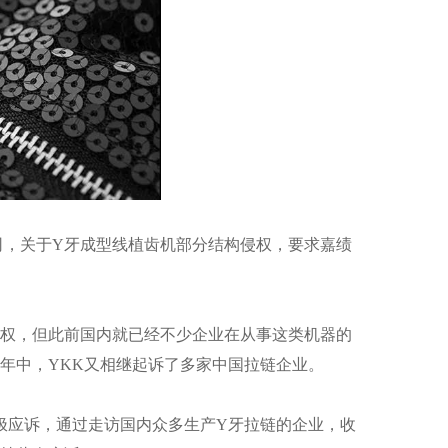
公司，关于Y牙成型线植齿机部分结构侵权，要求嘉绩
月9日授权，但此前国内就已经不少企业在从事这类机器的
年中，YKK又相继起诉了多家中国拉链企业。
极应诉，通过走访国内众多生产Y牙拉链的企业，收