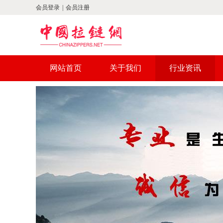
会员登录
|
会员注册
网站首页
关于我们
行业资讯