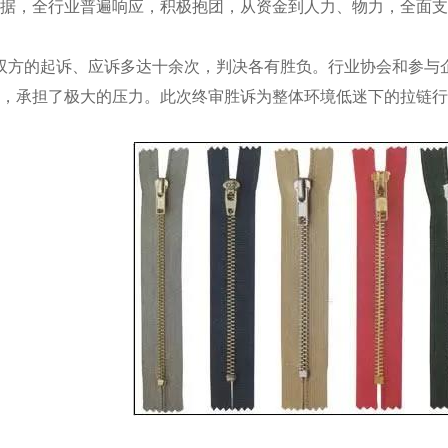
据，全行业普遍响应，积极抱团，从资金到人力、物力，全面支
，双方的起诉、应诉多达十余次，判决各有胜负。行业协会和参与
，承担了极大的压力。此次终审胜诉为整体环境低迷下的拉链行