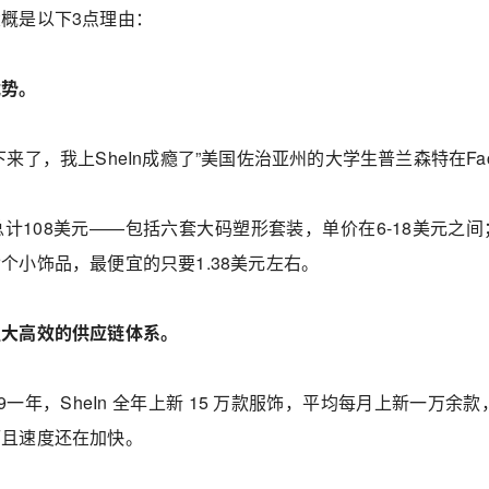
概是以下3点理由：
优势。
下来了，我上SheIn成瘾了”美国佐治亚州的大学生普兰森特在Fa
总计108美元——包括六套大码塑形套装，单价在6-18美元
个小饰品，最便宜的只要1.38美元左右。
强大高效的
供应链
体系
。
9一年，SheIn 全年上新 15 万款服饰，平均每月上新一万余款，
而且速度还在加快。