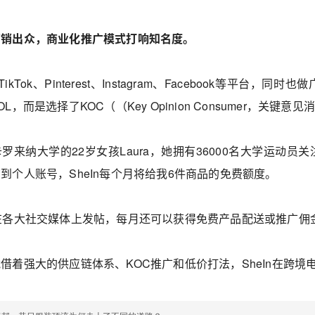
营销
出众，
商业化推广
模式
打响知名度
。
TikTok、Pinterest、Instagram、Facebook等平
L，而是选择了KOC（（Key Opinion Consumer，关键意
罗来纳大学的22岁女孩Laura，她拥有36000名大学运动员
到个人账号，SheIn每个月将给我6件商品的免费额度。
在各大社交媒体上发帖，每月还可以获得免费产品配送或推广佣
借着强大的供应链体系、KOC推广和低价打法，SheIn在跨