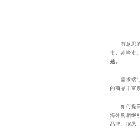
有意思的是
市、⾚峰市
题。
需求端“人
的商品丰富
如何提高商
海外购相继
品牌。据悉，