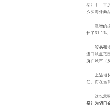
察》中，百度
么买海外商品
激增的搜索
长了31.1%
贸易额增长
进⼝试点范
所在城市（
上述增长和
任。而在当
这也意味着
察》为切口