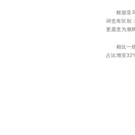
根据亚⻢逊
词也有区别
更愿意为潮
相比一线城
占比增至3