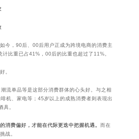
求
放
今，90后、00后用户正成为跨境电商的消费主
计⽐重已占41%，00后的⽐重也超过了11%。
好。
潮流单品等是这部分消费群体的心头好。与之相
咖啡机、家电等；45岁以上的成熟消费者则表现出
酒具。
的消费偏好，才能在代际更迭中把握机遇。
而在
挑战。