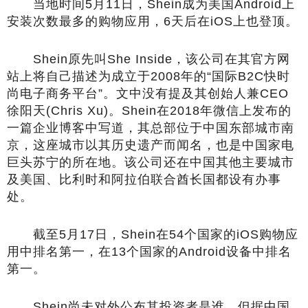
当地时间5月11日，Shein成为美国Android上
安装次数最多的购物应用，6天后在iOS上也登顶。
Shein原先叫She Inside，该公司在其官方网
站上将自己描述为成立于2008年的“国际B2C快时
尚电子商务平台”。文中没有提及其创始人兼CEO
徐阳天(Chris Xu)。Shein在2018年微信上发布的
一篇企业博客中写道，其总部位于中国东部城市南
京，这座城市以其历史遗产而闻名，也是中国家电
巨头苏宁的所在地。该公司还在中国其他主要城市
及美国、比利时和阿拉伯联合酋长国都设有办事
处。
截至5月17日，Shein在54个国家的iOS购物应
用中排名第一，在13个国家的Android设备中排名
第一。
Shein尚未对外公布其投资者是谁，但据中国