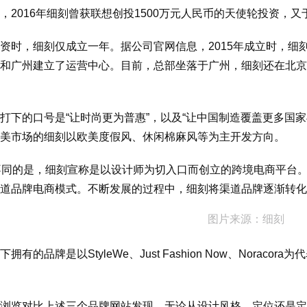
，2016年细刻曾获联想创投1500万元人民币的天使轮投资，又
资时，细刻仅成立一年。据公司官网信息，2015年成立时，细刻科技
和广州建立了运营中心。目前，总部坐落于广州，细刻还在北京
打下的口号是“让时尚更为普惠”，以及“让中国制造覆盖更多国家
美市场的细刻以欧美度假风、休闲棉麻风等为主开发方向。
N不同的是，细刻宣称是以设计师为切入口而创立的跨境电商平台
道品牌电商模式。不断发展的过程中，细刻将渠道品牌逐渐转化
图片来源：细刻
拥有的品牌是以StyleWe、Just Fashion Now、Nora
浏览对比上述三个品牌网站发现，无论从设计风格、定位还是定