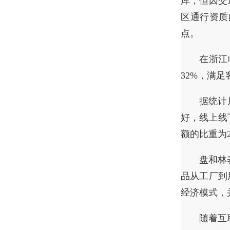
库，但因交
区通行资质
点。
在浙江
32%，满
据统计
好，线上线
额的比重为2
盘和林
品从工厂到
经济模式，
随着互