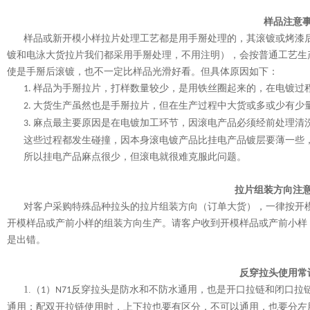
样品注意
样品或新开模小样拉片处理工艺都是用手掰处理的，其滚镀或烤漆后
镀和电泳大货拉片我们都采用手掰处理，不用注明），会按普通工艺生
使是手掰后滚镀，也不一定比样品光滑好看。但具体原因如下：
样品为手掰拉片，打样数量较少，是用铁丝圈起来的，在电镀过
1.
大货生产虽然也是手掰拉片，但在生产过程中大货或多或少有少
2.
麻点最主要原因是在电镀加工环节，因滚电产品必须经前处理清
3.
这些过程都发生碰撞，因本身滚电镀产品比挂电产品镀层要薄一些
所以挂电产品麻点很少，但滚电就很难克服此问题。
拉片组装方向注
对客户采购特殊品种拉头的拉片组装方向（订单大货），一律按开模
开模样品或产前小样的组装方向生产。请客户收到开模样品或产前小样
是出错。
反穿拉头使用常
1.
（
）
反穿拉头是防水和不防水通用，也是开口拉链和闭口拉
1
N71
通用；配双开拉链使用时，上下拉也要有区分，不可以通用，也要分左