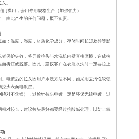
拉头。
裆门襟用，会用专用规格生产（加强锁力）
产，由此产生的任何问题，概不负责。
项
境如：温度，湿度，材质化学成分，存储时间长短差异等影
。
或者保护失效，将导致拉头与水洗机内壁直接摩擦，造成拉
住而折短或脱落。因此，建议客户在衣服水洗时一定要拉上
明。电镀后的拉头因用户水洗方法不同，如采用去污性较强
响拉头表面电镀层。
到绝对不含镍），过检针拉头电镀一定是环保无镍电镀，过
期相对较长，建议拉头最好都要经过抗酸碱处理，以防止氧
事项