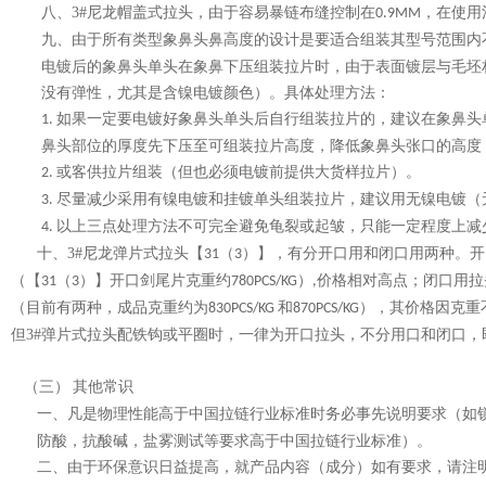
3#
尼龙帽盖式拉头，由于容易暴链布缝控制在
，在使用
八、
0.9MM
由于所有类型象鼻头鼻高度的设计是要适合组装其型号范围内
九、
电镀后的象鼻头单头在象鼻下压组装拉片时，由于表面镀层与毛坯
没有弹性，尤其是含镍电镀颜色）。具体处理方法：
如果一定要电镀好象鼻头单头后自行组装拉片的，建议在象鼻头
1.
鼻头部位的厚度先下压至可组装拉片高度，降低象鼻头张口的高度
或客供拉片组装（但也必须电镀前提供大货样拉片）。
2.
尽量减少采用有镍电镀和挂镀单头组装拉片，建议用无镍电镀（
3.
以上三点处理方法不可完全避免龟裂或起皱，只能一定程度上减
4.
十、
3#
尼龙弹片式拉头【
（
）】，有分开口用和闭口用两种。开
31
3
（【
（
）】开口剑尾片克重约
）
价格相对高点；闭口用拉
31
3
780PCS/KG
,
（目前有两种，成品克重约为
和
），其价格因克重
830PCS/KG
870PCS/KG
但
3#
弹片式拉头配铁钩或平圈时，一律为开口拉头，不分用口和闭口，
其他常识
（三）
凡是物理性能高于中国拉链行业标准时务必事先说明要求（如
一、
防酸，抗酸碱，盐雾测试等要求高于中国拉链行业标准）。
由于环保意识日益提高，就产品内容（成分）如有要求，请注
二、