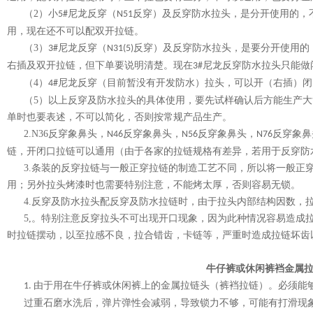
（
2
）小
尼龙反穿（
反穿）及反穿防水拉头，是分开使用的，
5#
N51
用，现在还不可以配双开拉链。
（
3
）
尼龙反穿（
反穿）及反穿防水拉头，是要分开使用的
3#
N31(5)
右插及双开拉链，但下单要说明清楚。现在
尼龙反穿防水拉头只能做
3#
（
4
）
尼龙反穿（目前暂没有开发防水）拉头，可以开（右插）闭
4#
（
5
）以上反穿及防水拉头的具体使用，要先试样确认后方能生产大
单时也要表述，不可以简化，否则按常规产品生产。
2.N36
反穿象鼻头，
反穿象鼻头，
反穿象鼻头，
反穿象鼻
N46
N56
N76
链，开闭口拉链可以通用（由于各家的拉链规格有差异，若用于反穿防
3.
条装的反穿拉链与一般正穿拉链的制造工艺不同，所以将一般正
用；另外拉头烤漆时也需要特别注意，不能烤太厚，否则容易无锁。
4.
反穿及防水拉头配反穿及防水拉链时，由于拉头内部结构因数，
5,
。特别注意反穿拉头不可出现开口现象，因为此种情况容易造成
时拉链摆动，以至拉感不良，拉合错齿，卡链等，严重时造成拉链坏齿
牛仔裤或休闲裤裆金属
由于用在牛仔裤或休闲裤上的金属拉链头（裤裆拉链）。必须能
1.
过重石磨水洗后，弹片弹性会减弱，导致锁力不够，可能有打滑现