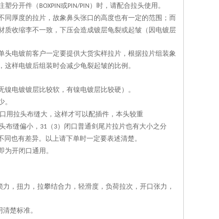
注塑分开件（
或
）时，请配合拉头使用。
BOXPIN
PIN/PIN
不同厚度的拉片，故象鼻头张口的高度也有一定的范围；而
材质收缩李不一致，下压会造成镀层龟裂或起皱（因电镀层
单头电镀前客户一定要提供大货实样拉片，根据拉片组装象
，这样电镀后组装时会减少龟裂起皱的比例。
无镍电镀镀层比较软，有镍电镀层比较硬）。
少。
口用拉头布缝大，这样才可以配插件，本头较重
头布缝偏小，
（
）闭口普通剑尾片拉片也有大小之分
31
3
不同也有差异。以上请下单时一定要表述清楚。
即为开闭口通用。
锁力，扭力，拉攀结合力，轻滑度，负荷拉次，开口张力，
明清楚标准。