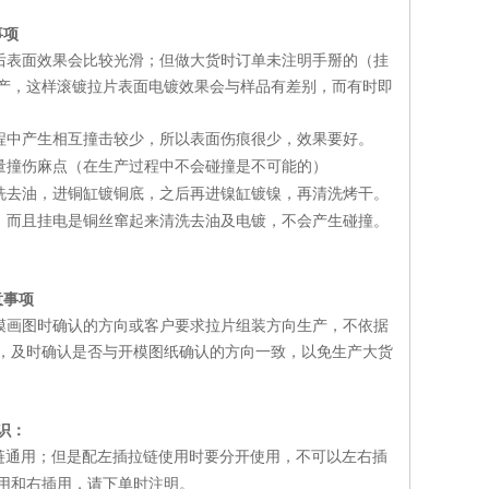
事项
表面效果会比较光滑；但做大货时订单未注明手掰的（挂
产，这样滚镀拉片表面电镀效果会与样品有差别，而有时即
程中产生相互撞击较少，所以表面伤痕很少，效果要好。
量撞伤麻点（在生产过程中不会碰撞是不可能的）
洗去油，进铜缸镀铜底，之后再进镍缸镀镍，再清洗烤干。
，而且挂电是铜丝窜起来清洗去油及电镀，不会产生碰撞。
意事项
画图时确认的方向或客户要求拉片组装方向生产，不依据
，及时确认是否与开模图纸确认的方向一致，以免生产大货
识：
链通用；但是配左插拉链使用时要分开使用，不可以左右插
用和右插用，请下单时注明。