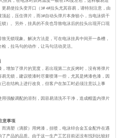
入挂具，在电泳时烘烤温度一般在
度左右，这样极易造
190
，更易使拉头变开口（
拉头尤其容易，请特别注意，由
3# 4#
被顶起，压住弹片，而
自动头弹片本身较小，当电泳烘干
3#
无锁）。另外，挂具的不良也导致电泳后的拉头出现开口现
导致无锁现象。解决方法是，可在电泳挂具中间开一条槽，
全检，拉马勾的动作，让马勾活动灵活。
项
漆，增加了弹片的宽度，若出现第二次反烤时，没有将弹片
容易无锁，建议喷漆时尽量喷薄一些，尤其是烤漆色漆，因
（已在结构上进行改良，但客户在加工时必须注意以上事
使用强酸调配的溶剂，因容易清洗不干净，造成帽盖内弹片
注意事项
，而滴塑（滴胶）用烤漆，挂喷，电泳锌合金五金配件在遇
响了产品的品质。由于这一生产工艺目前还没有找到比较好