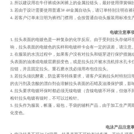
所以建议用在牛仔裤或休闲裤上的金属拉链头，最好使用弹簧铜
2.
若由于设计需要使用普通
3# 4#
金属自动头，请订单特别注明在裤
3.
若
客户
订单未注明为裤裆门襟用，会按普通自动头服装用标准生
4.
电镀注意事
拉头表面的电镀色是一种复杂的化学反应。由于受到拉头存储环
1.
响，拉头表面的电镀色的实样和电镀样卡会有一定的误差，请注意
在服装的水洗过程中，如果客户没有对拉头和链芽进行保护措施
2.
头表面的油漆或电镀层磨损变色，或是拉头拉片被水洗机排水孔卡
拉链，并且固定拉头。重石磨水洗必须用布包住拉头。
若拉头须抗酵素，防盐雾等特殊要求，请客户采购拉头时特别注
3.
的去污剂及含酸的漂白剂会溶解拉头表面的石蜡及油漆保护膜，影
拉头要求电镀环保时都必须无镍电镀（含镍电镀不环保，但做不
4.
检针拉头电镀有镍时，不可以过检针。
拉头作为服装，帐蓬，箱包，手袋的辅料产品，由于加工生产周
5.
化变色。
电泳产品注意