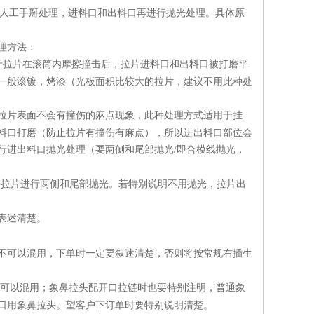
人工手掰处理，进料口和出料口再进行抛光处理。具体原
理方法：
于拉片在滚筒内摩擦撞击后，拉片进料口和出料口被打磨平
一般滚镀，烤漆（光板面积比较大的拉片，建议不用此种处
拉片表面不会有撞伤的麻点现象，此种处理方式适用于挂
料口打磨（防止拉片有撞伤有麻点），所以进出料口部位会
行进出料口抛光处理（要两侧和尾部抛光/即合模线抛光，
掰拉片进行两侧和尾部抛光。若特别说明不用抛光，拉片出
表述清楚。
不可以混用，下单时一定要叙述清楚，否则将按常规右插生
可以混用；象鼻拉头配开口拉链时也要特别注明，普通象
口用象鼻拉头。望客户下订单时要特别说明清楚。