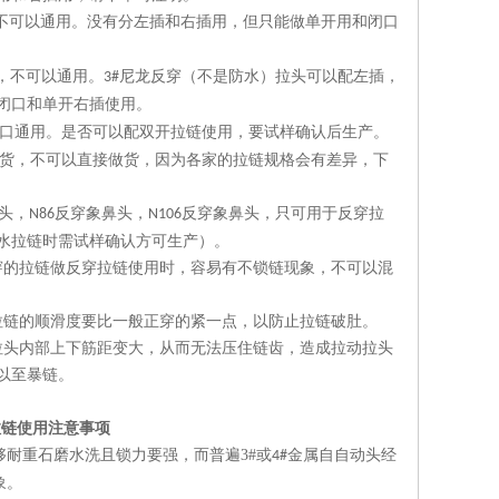
不可以通用。没有分左插和右插用，但只能做单开用和闭口
，不可以通用。
尼龙反穿（不是防水）拉头可以配左插，
3#
闭口和单开右插使用。
口通用。是否可以配双开拉链使用，要试样确认后生产。
货，不可以直接做货，因为各家的拉链规格会有差异，下
头，
反穿象鼻头，
反穿象鼻头，只可用于反穿拉
N86
N106
水拉链时需试样确认方可生产）。
穿的拉链做反穿拉链使用时，容易有不锁链现象，不可以混
拉链的顺滑度要比一般正穿的紧一点，以防止拉链破肚。
拉头内部上下筋距变大，从而无法压住链齿，造成拉动拉头
以至暴链。
拉链使用注意事项
够耐重石磨水洗且锁力要强，而普遍
3#
或
金属自自动头经
4#
象。