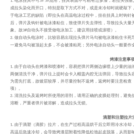
电泳挂具不可
3# 5#
混用，挂具表面不可粘有过多漆，若拉头强塞
1.
成拉头染化而开口，特别是取下方式不对，或是未冷却时就硬敲下
于电泳工艺的缺陷（即拉头在高温电泳过程中，挂在挂具上时钩针
后，弹片及钩针被电泳漆粘住，致使弹片失去弹性，导致拉头大量
象。故
自动头不接受做电泳加工，建议用挂喷或滚喷）。
3#
做自动头电泳时，比较容易出现拉头弹片马勾被电泳漆粘住卡死
2.
一避免马勾被顶起太多，不会被漆粘死；另外电泳自动头一般要作
烤漆注意事
由于自动头在烤漆和喷漆时，容易把弹片两侧边缘喷上少量的油
1.
两侧清洗干净，弹片往上提时会卡入帽盖内腔无法弹回，导致拉头
为需先打底，故镀层较厚，并尽量控制不返烤，返烤时要注意检查
项）。
清洗拉头及返烤时所使用的溶剂，请用正确的皮膜处理剂，避免
2.
溶断，严重者弹片被溶解，造成拉头无锁。
滴塑和注塑拉片
由于滴塑（滴胶）拉片，在生产过程高温烘干后立即用冷水冷却
1.
高温后急速冷却，会导致烤漆层附着性降低松弛起皮脱落，从而影