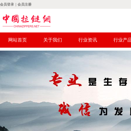
会员登录
|
会员注册
网站首页
关于我们
行业资讯
行业产